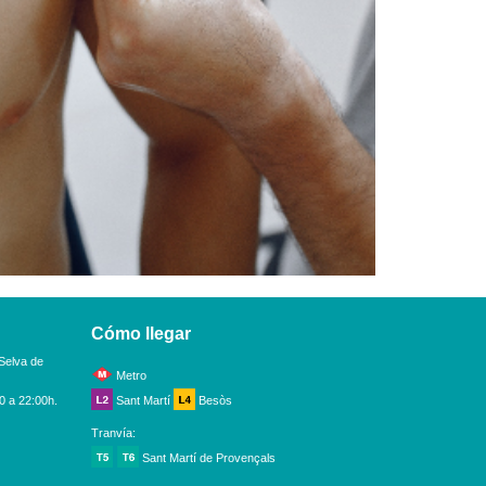
Cómo llegar
Selva de
Metro
0 a 22:00h.
Sant Martí
Besòs
Tranvía:
Sant Martí de Provençals