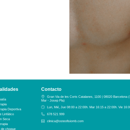
alidades
Contacto
Gran Via de les Corts Catalanes, 1100 | 08020 Barcelona (
atía
Mar - Josep Pla)
rapia
Lun, Mié, Jue 08:00 a 22:00h. Mar 16:15 a 22:00h. Vie 16:0
erapia Deportiva
 Linfático
678 521 999
n Seca
clinica@osteofisiomb.com
rapia
 de choque