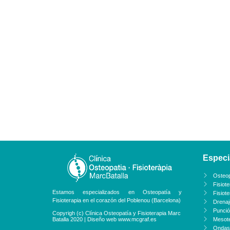
Especi
Osteop
Fisiote
Estamos especializados en Osteopatía y
Fisiot
Fisioterapia en el corazón del Poblenou (Barcelona)
Drenaje
Punció
Copyrigh (c) Clínica Osteopatía y Fisioterapia Marc
Batalla 2020 | Diseño web www.mcgraf.es
Mesote
Ondas