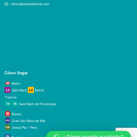
clinica@osteofisiomb.com
Cómo llegar
Metro
Sant Martí
Besòs
Tranvía:
Sant Martí de Provençals
Buses:
Gran Via-Selva de Mar
Josep Pla – Perú
¿Cómo puedo ayudarte?